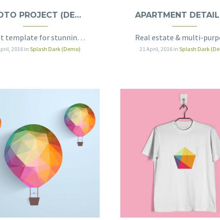
PHOTO PROJECT (DEMO)
Light template for stunning photography portfolio page
pril, 2016
in
Splash Dark (Demo)
21 April, 2016
in
Splash Dark (D