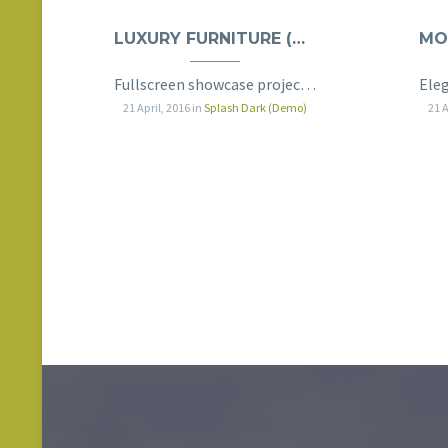
LUXURY FURNITURE (DEMO)
Fullscreen showcase project page with contact form
21 April, 2016
in
Splash Dark (Demo)
21 A