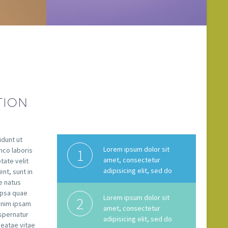
TION
idunt ut
Lorem ipsum dolor sit
mco laboris
1
amet, consectetur
tate velit
adipisicing elit, sed do
nt, sunt in
te natus
ipsa quae
Lorem ipsum dolor sit
2
 enim ipsam
amet, consectetur
spernatur
adipisicing elit, sed do
beatae vitae