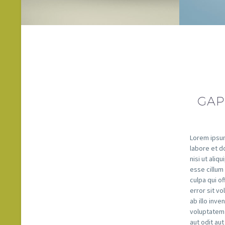
GAP
Lorem ipsum
labore et d
nisi ut ali
esse cillum 
culpa qui of
error sit v
ab illo inv
voluptatem
aut odit au