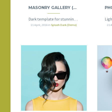
MASONRY GALLERY (DEMO)
Dark template for stunning photography portfolio page
21 April, 2016
in
Splash Dark (Demo)
21 A