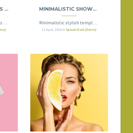
APARTMENT DETAILS (DEMO)
MINIMALISTIC SHOWCASE (DEMO)
Real estate & multi-purpose 100% width trendy template
Minimalistic stylish template with gallery slider
emo)
21 April, 2016
in
Splash Dark (Demo)