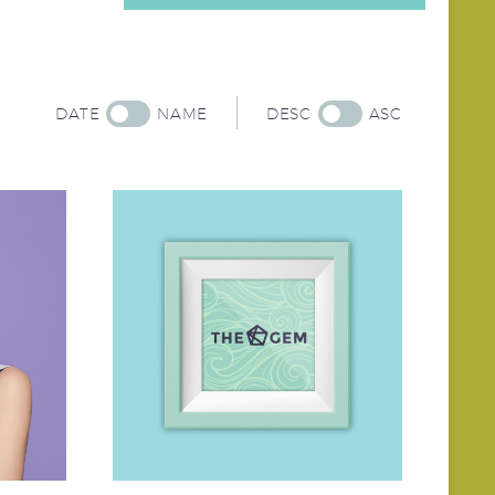
DATE
NAME
DESC
ASC