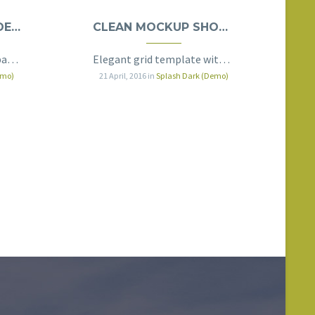
ADVERTISING & CI (DEMO)
CLEAN MOCKUP SHOWCASE (DEMO)
Clean elegant portfolio page for multi-purpose
Elegant grid template with info sidebar
emo)
21 April, 2016
in
Splash Dark (Demo)