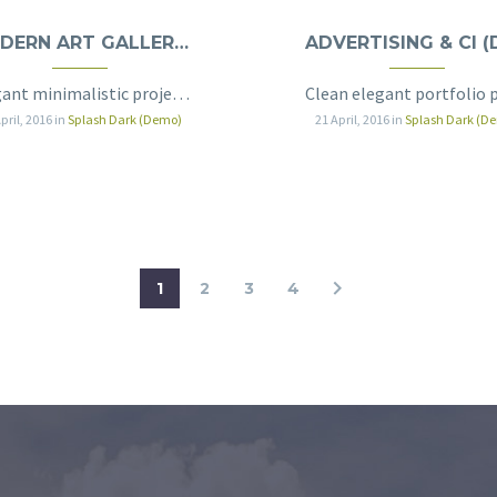
MODERN ART GALLERY (DEMO)
Elegant minimalistic project sample page
pril, 2016
in
Splash Dark (Demo)
21 April, 2016
in
Splash Dark (D
1
2
3
4