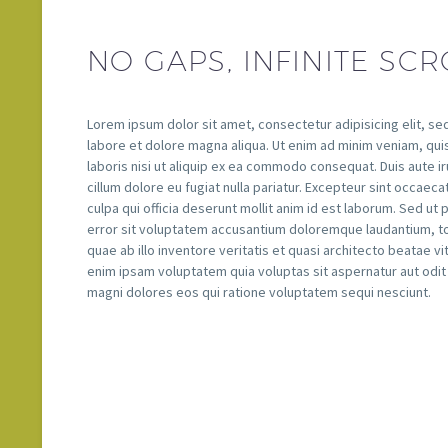
NO GAPS, INFINITE SCR
Lorem ipsum dolor sit amet, consectetur adipisicing elit, s
labore et dolore magna aliqua. Ut enim ad minim veniam, qui
laboris nisi ut aliquip ex ea commodo consequat. Duis aute iru
cillum dolore eu fugiat nulla pariatur. Excepteur sint occaeca
culpa qui officia deserunt mollit anim id est laborum. Sed ut
error sit voluptatem accusantium doloremque laudantium, 
quae ab illo inventore veritatis et quasi architecto beatae v
enim ipsam voluptatem quia voluptas sit aspernatur aut odit
magni dolores eos qui ratione voluptatem sequi nesciunt.