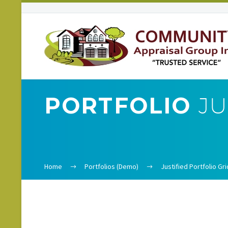
PORTFOLIO
JU
Home
Portfolios (Demo)
Justified Portfolio G