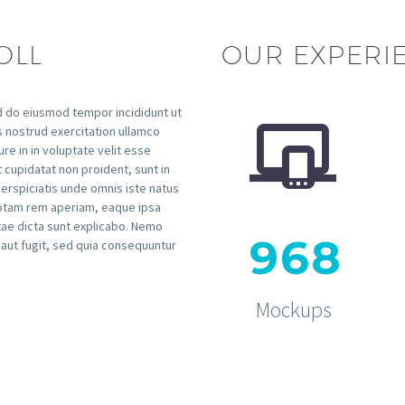
OLL
OUR EXPERI
ed do eiusmod tempor incididunt ut


s nostrud exercitation ullamco
re in in voluptate velit esse
t cupidatat non proident, sunt in
 perspiciatis unde omnis iste natus
totam rem aperiam, eaque ipsa
itae dicta sunt explicabo. Nemo
9
6
8
 aut fugit, sed quia consequuntur
Mockups