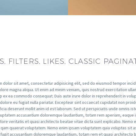
S, FILTERS, LIKES, CLASSIC PAGINA
 dolor sit amet, consectetur adipisicing elit, sed do eiusmod tempor incid
olore magna aliqua. Ut enim ad minim veniam, quis nostrud exercitation ulla
quip ex ea commodo consequat. Duis aute irure dolor in reprehenderit in volup
dolore eu fugiat nulla pariatur. Excepteur sint occaecat cupidatat non proide
ficia deserunt mollit anim id est laborum. Sed ut perspiciatis unde omnis is
oluptatem accusantium doloremque laudantium, totam rem aperiam, eaque 
entore veritatis et quasi architecto beatae vitae dicta sunt explicabo. Nemo
 qam quaerat voluptatem. Nemo enim ipsam voluptatem quia voluptas sit a
t fugit accusantium doloremque laudantium, totam rem et quasi architecto 