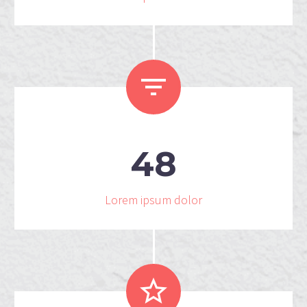


4
8
Lorem ipsum dolor

