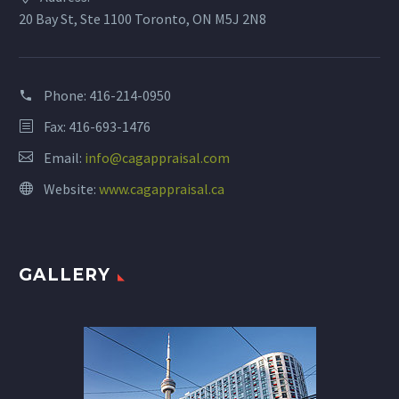
20 Bay St, Ste 1100 Toronto, ON M5J 2N8
Phone:
416-214-0950
Fax: 416-693-1476
Email:
info@cagappraisal.com
Website:
www.cagappraisal.ca
GALLERY