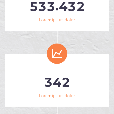
.
5
3
3
4
3
2
Lorem ipsum dolor


3
4
2
Lorem ipsum dolor