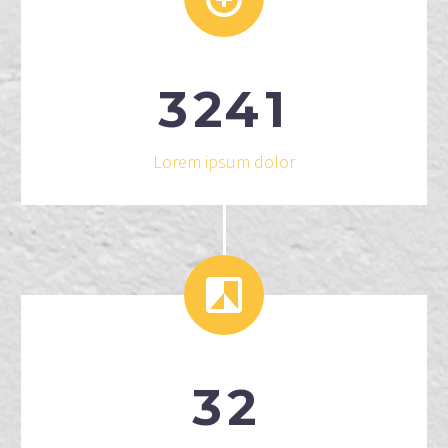
3
2
4
1
Lorem ipsum dolor


3
2