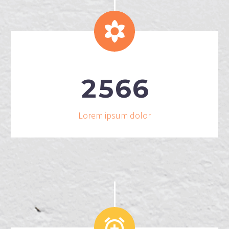


2
5
6
6
Lorem ipsum dolor

