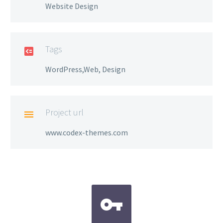
Website Design
Tags

WordPress,Web, Design
Project url

www.codex-themes.com

