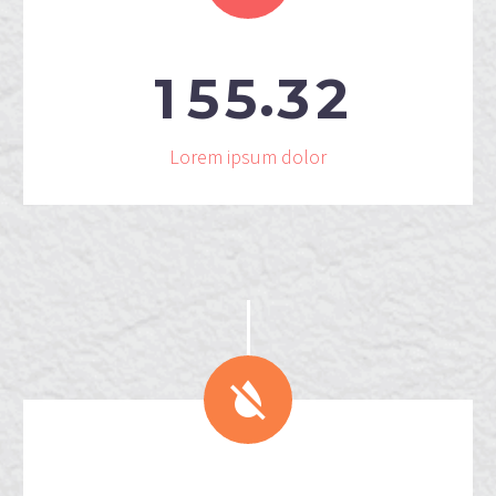
.
1
5
5
3
2
Lorem ipsum dolor

