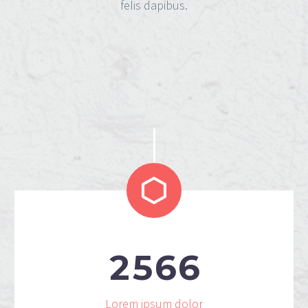
felis dapibus.


2
5
6
6
Lorem ipsum dolor