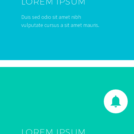
LOREM IPSUM
Duis sed odio sit amet nibh
vulputate cursus a sit amet mauris.


LOREM IPSUM