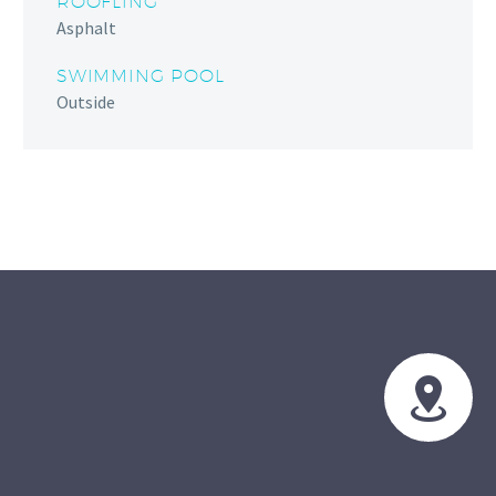
ROOFLING
Asphalt
SWIMMING POOL
Outside

