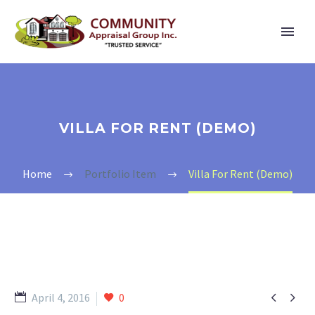
VILLA FOR RENT (DEMO)
Home
Portfolio Item
Villa For Rent (Demo)


April 4, 2016
0