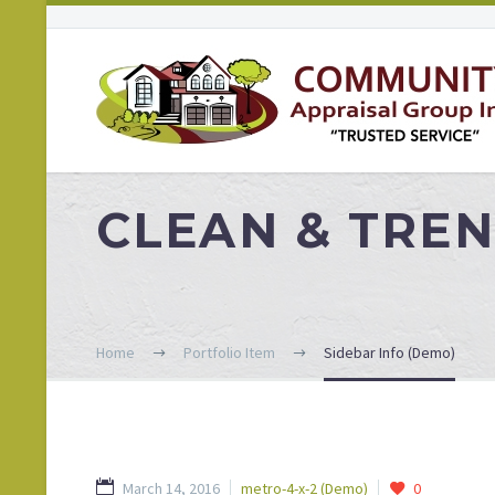
CLEAN & TRE
Home
Portfolio Item
Sidebar Info (Demo)
March 14, 2016
metro-4-x-2 (Demo)
0