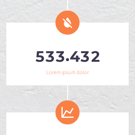


.
5
3
3
4
3
2
Lorem ipsum dolor

