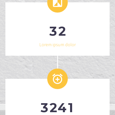


3
2
Lorem ipsum dolor


3
2
4
1