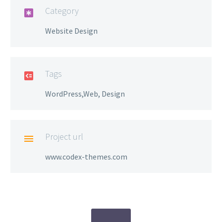
Category

Website Design
Tags

WordPress,Web, Design
Project url

www.codex-themes.com