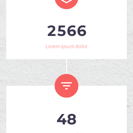
2
5
6
6
Lorem ipsum dolor


4
8