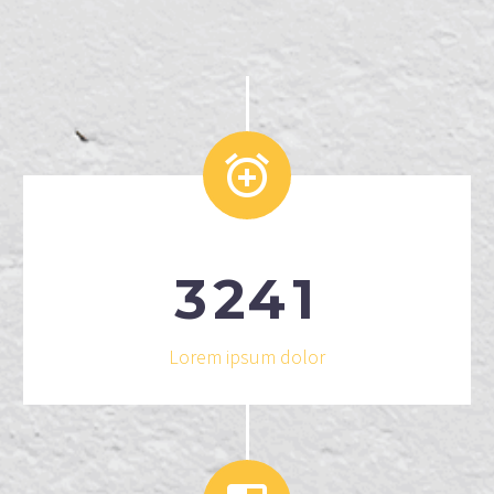


3
2
4
1
Lorem ipsum dolor