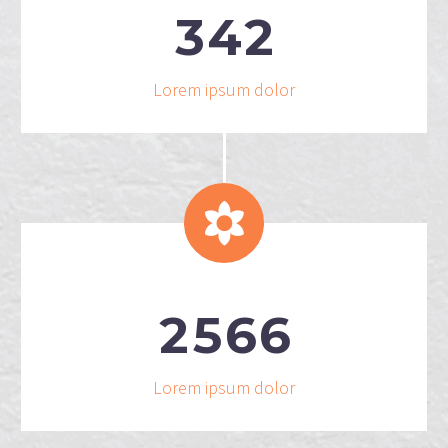
3
4
2
Lorem ipsum dolor


2
5
6
6
Lorem ipsum dolor