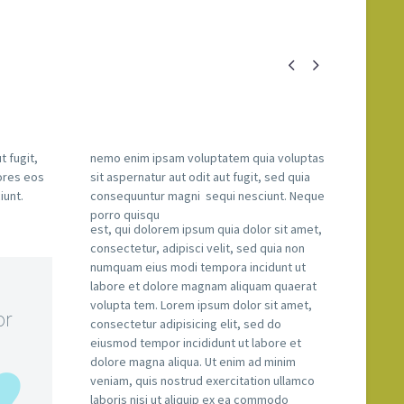


t fugit,
nemo enim ipsam voluptatem quia voluptas
ores eos
sit aspernatur aut odit aut fugit, sed quia
iunt.
consequuntur magni sequi nesciunt. Neque
porro quisqu
est, qui dolorem ipsum quia dolor sit amet,
consectetur, adipisci velit, sed quia non
numquam eius modi tempora incidunt ut
labore et dolore magnam aliquam quaerat
volupta tem. Lorem ipsum dolor sit amet,
or
consectetur adipisicing elit, sed do
eiusmod tempor incididunt ut labore et
dolore magna aliqua. Ut enim ad minim
veniam, quis nostrud exercitation ullamco
laboris nisi ut aliquip ex ea commodo