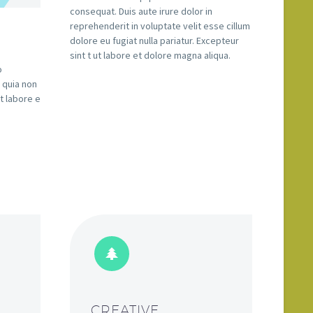
consequat. Duis aute irure dolor in
reprehenderit in voluptate velit esse cillum
dolore eu fugiat nulla pariatur. Excepteur
a
sint t ut labore et dolore magna aliqua.
o
 quia non
t labore e


CREATIVE