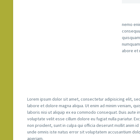
nemo enim
consequun
quisquam 
numquam e
abore et 
Lorem ipsum dolor sit amet, consectetur adipisicing elit, s
labore et dolore magna aliqua. Ut enim ad minim veniam, qui
laboris nisi ut aliquip ex ea commodo consequat. Duis aute ir
voluptate velit esse cillum dolore eu fugiat nulla pariatur. E
non proident, sunt in culpa qui officia deserunt mollit anim i
unde omnis iste natus error sit voluptatem accusantium do
aperiam.