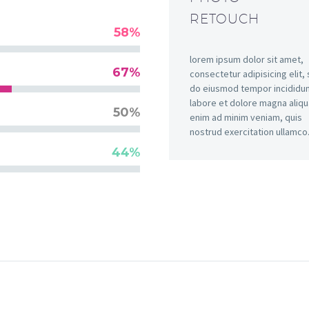
RETOUCH
58%
lorem ipsum dolor sit amet,
67%
consectetur adipisicing elit,
do eiusmod tempor incididun
labore et dolore magna aliqu
50%
enim ad minim veniam, quis
nostrud exercitation ullamco
44%