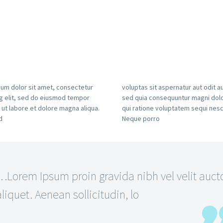
um dolor sit amet, consectetur
voluptas sit aspernatur aut odit au
ng elit, sed do eiusmod tempor
sed quia consequuntur magni dol
t ut labore et dolore magna aliqua.
qui ratione voluptatem sequi nesc
d
Neque porro
…Lorem Ipsum proin gravida nibh vel velit auct
aliquet. Aenean sollicitudin, lo