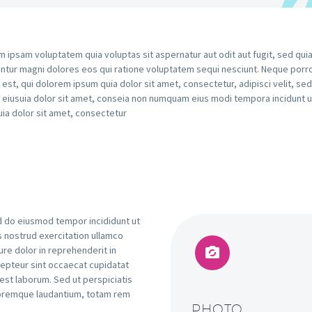
 ipsam voluptatem quia voluptas sit aspernatur aut odit aut fugit, sed qui
tur magni dolores eos qui ratione voluptatem sequi nesciunt. Neque porr
est, qui dolorem ipsum quia dolor sit amet, consectetur, adipisci velit, sed
iusuia dolor sit amet, conseia non numquam eius modi tempora incidunt u
uia dolor sit amet, consectetur
ed do eiusmod tempor incididunt ut
s nostrud exercitation ullamco
ure dolor in reprehenderit in


xcepteur sint occaecat cupidatat
d est laborum. Sed ut perspiciatis
loremque laudantium, totam rem
PHOTO