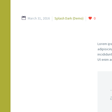
March 31, 2016
Splash Dark (Demo)
0
Lorem ips
adipisici
incididun
Ut enim a