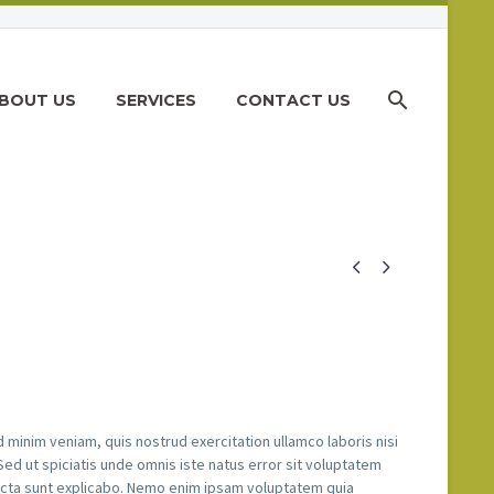
BOUT US
SERVICES
CONTACT US


 minim veniam, quis nostrud exercitation ullamco laboris nisi
 Sed ut spiciatis unde omnis iste natus error sit voluptatem
dicta sunt explicabo. Nemo enim ipsam voluptatem quia