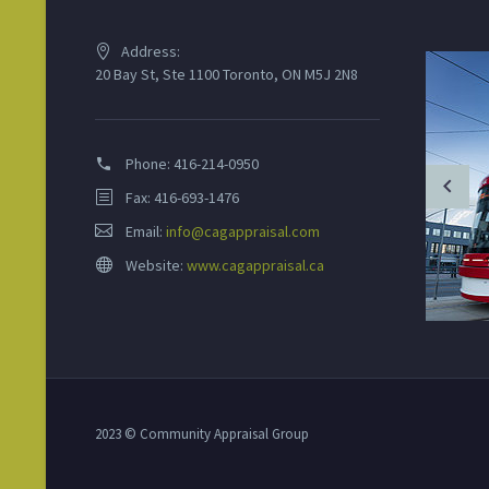
Address:
20 Bay St, Ste 1100 Toronto, ON M5J 2N8
Phone:
416-214-0950
Fax: 416-693-1476
Email:
info@cagappraisal.com
Website:
www.cagappraisal.ca
2023 © Community Appraisal Group