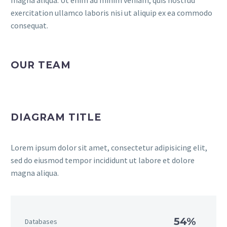
magna aliqua. Ut enim ad minim veniam, quis nostrud
exercitation ullamco laboris nisi ut aliquip ex ea commodo
consequat.
OUR TEAM
DIAGRAM TITLE
Lorem ipsum dolor sit amet, consectetur adipisicing elit,
sed do eiusmod tempor incididunt ut labore et dolore
magna aliqua.
54%
Databases