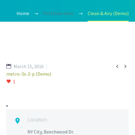
Home
Portfolio Item
Clean & Airy (Demo)


March 15, 2016
metro-3x-2-p (Demo)
1
Location

NY City, Beechwood Dr.