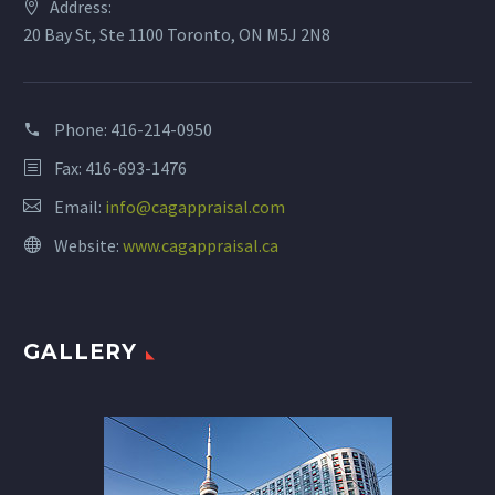
Address:
20 Bay St, Ste 1100 Toronto, ON M5J 2N8
Phone:
416-214-0950
Fax: 416-693-1476
Email:
info@cagappraisal.com
Website:
www.cagappraisal.ca
GALLERY