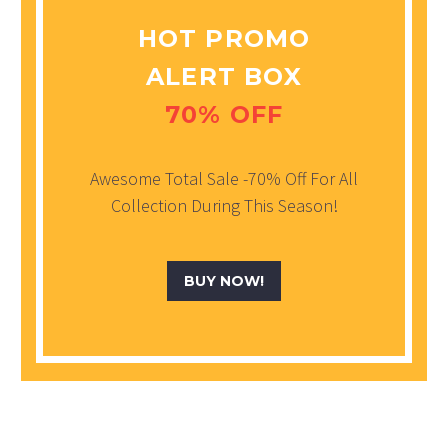
HOT PROMO
ALERT BOX
70% OFF
Awesome Total Sale -70% Off For All
Collection During This Season!
BUY NOW!