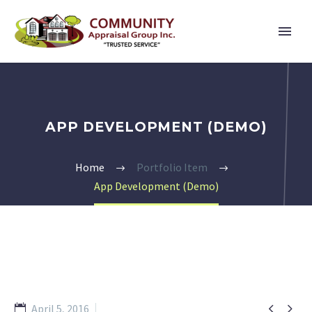
APP DEVELOPMENT (DEMO)
Home
Portfolio Item
App Development (Demo)


April 5, 2016