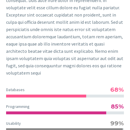
consequat. Duis aute irure dolor in reprehenderit in
voluptate velit esse cillum dolore eu fugiat nulla pariatur.
Excepteur sint occaecat cupidatat non proident, sunt in
culpa qui officia deserunt mollit anim id est laborum. Sed ut
perspiciatis unde omnis iste natus error sit voluptatem
accusantium doloremque laudantium, totam rem aperiam,
eaque ipsa quae ab illo inventore veritatis et quasi
architecto beatae vitae dicta sunt explicabo. Nemo enim
ipsam voluptatem quia voluptas sit aspernatur aut odit aut
fugit, sed quia consequuntur magni dolores eos qui ratione
voluptatem sequi
68%
Databases
85%
Programming
99%
Usability