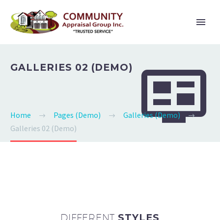


GALLERIES 02 (DEMO)
Home
Pages (Demo)
Galleries (Demo)
Galleries 02 (Demo)
DIFFERENT
STYLES